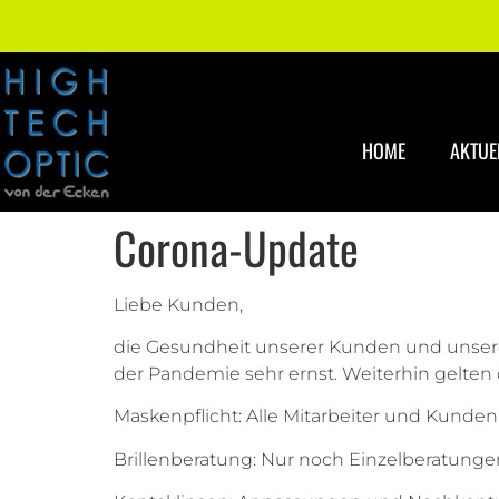
HOME
AKTUE
Corona-Update
Liebe Kunden,
die Gesundheit unserer Kunden und unsere
der Pandemie sehr ernst. Weiterhin gelten
Maskenpflicht: Alle Mitarbeiter und Kund
Brillenberatung: Nur noch Einzelberatunge