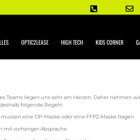
LLES
OPTIC2LEASE
HIGH TECH
KIDS CORNER
G
s Teams liegen uns sehr am Herzen. Daher nehmen wir 
 deshalb folgende Regeln:
en müssen eine OP-Maske oder eine FFP2-Maske tragen
n mit vorheriger Absprache