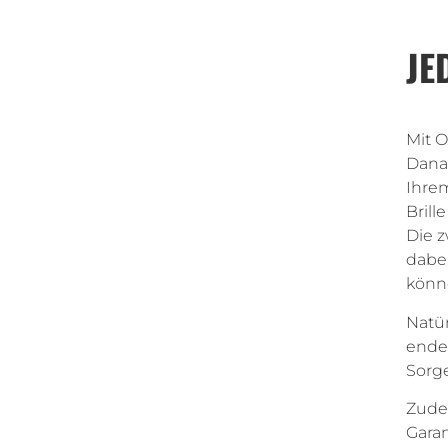
JE
Mit O
Danac
Ihrem
Brill
Die z
dabei
könn
Natür
ende
Sorge
Zudem
Garan