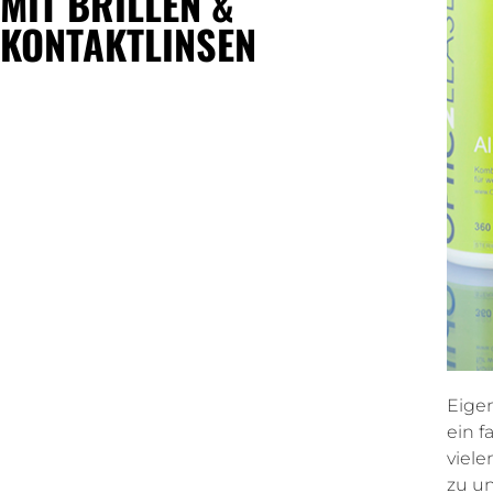
MIT BRILLEN &
KONTAKTLINSEN
Eigen
ein f
viele
zu u