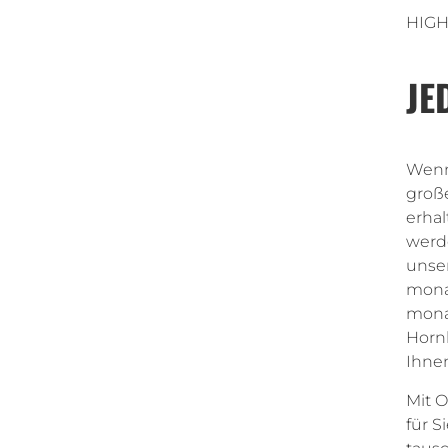
HIGH 
JE
Wenn 
große
erhal
werd
unse
monat
monat
Hornh
Ihne
Mit 
für S