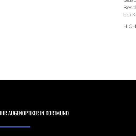
tausc
Besch
bei K
HIGH 
IHR AUGENOPTIKER IN DORTMUND