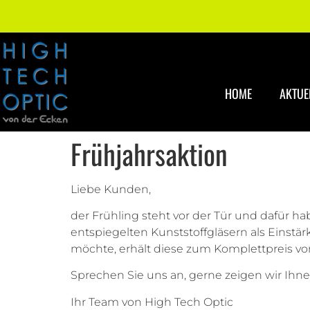
HOME
AKTUE
Frühjahrsaktion
Liebe Kunden,
der Frühling steht vor der Tür und dafür ha
entspiegelten Kunststoffgläsern als Einstä
möchte, erhält diese zum Komplettpreis v
Sprechen Sie uns an, gerne zeigen wir Ihn
Ihr Team von High Tech Optic