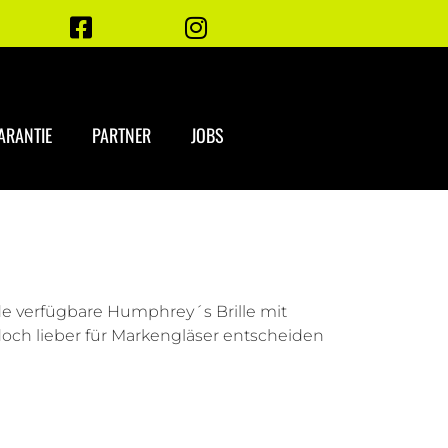
ARANTIE
PARTNER
JOBS
ede verfügbare Humphrey´s Brille mit
 doch lieber für Markengläser entscheiden