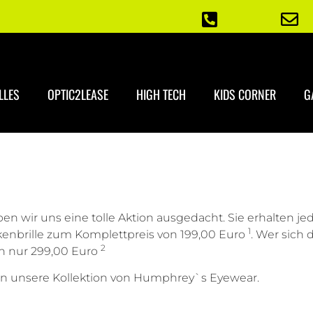
LLES
OPTIC2LEASE
HIGH TECH
KIDS CORNER
G
ben wir uns eine tolle Aktion ausgedacht. Sie erhalten j
1
rkenbrille zum Komplettpreis von 199,00 Euro
. Wer sich
2
on nur 299,00 Euro
en unsere Kollektion von Humphrey`s Eyewear.