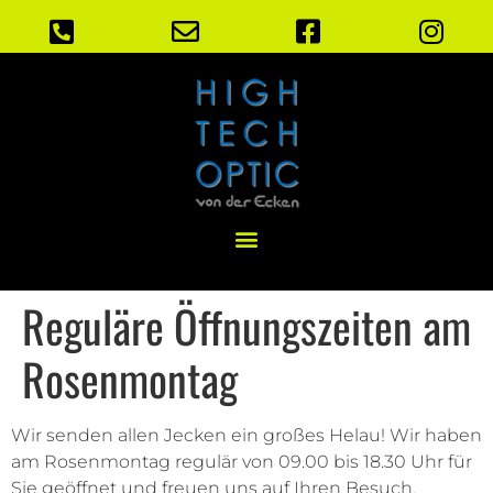
Reguläre Öffnungszeiten am
Rosenmontag
Wir senden allen Jecken ein großes Helau! Wir haben
am Rosenmontag regulär von 09.00 bis 18.30 Uhr für
Sie geöffnet und freuen uns auf Ihren Besuch.